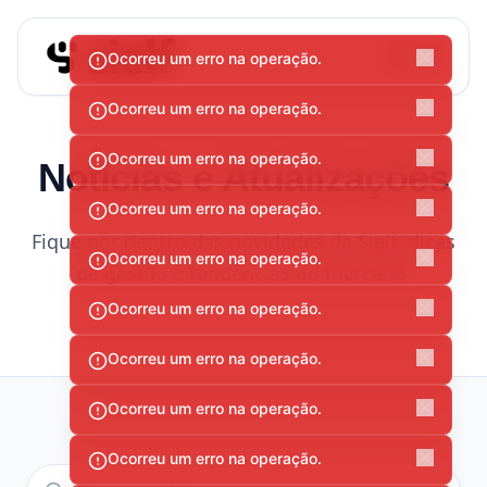
Ocorreu um erro na operação.
Ocorreu um erro na operação.
Ocorreu um erro na operação.
Notícias e Atualizações
Ocorreu um erro na operação.
Fique por dentro das novidades da Sielf, dicas
Ocorreu um erro na operação.
de gestão e tendências do mercado.
Ocorreu um erro na operação.
Ocorreu um erro na operação.
Ocorreu um erro na operação.
Ocorreu um erro na operação.